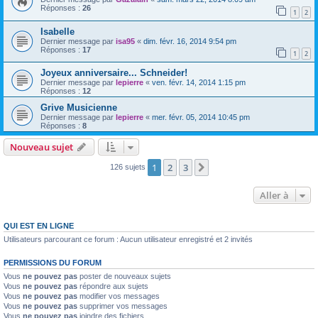
Réponses :
26
1
2
Isabelle
Dernier message par
isa95
«
dim. févr. 16, 2014 9:54 pm
Réponses :
17
1
2
Joyeux anniversaire... Schneider!
Dernier message par
lepierre
«
ven. févr. 14, 2014 1:15 pm
Réponses :
12
Grive Musicienne
Dernier message par
lepierre
«
mer. févr. 05, 2014 10:45 pm
Réponses :
8
Nouveau sujet
1
2
3
Suivante
126 sujets
Aller à
QUI EST EN LIGNE
Utilisateurs parcourant ce forum : Aucun utilisateur enregistré et 2 invités
PERMISSIONS DU FORUM
Vous
ne pouvez pas
poster de nouveaux sujets
Vous
ne pouvez pas
répondre aux sujets
Vous
ne pouvez pas
modifier vos messages
Vous
ne pouvez pas
supprimer vos messages
Vous
ne pouvez pas
joindre des fichiers