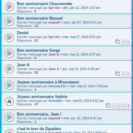
Bon anniversaire Chaconnette
Dernier message par
Syl~vie
«
dim. juin 22, 2014 1:52 pm
Réponses :
6
Bon anniversaire Manuel
Dernier message par
manuel
«
sam. juin 07, 2014 8:51 pm
Réponses :
13
Daniel
Dernier message par
Syl~vie
«
mar. mai 27, 2014 8:01 pm
Réponses :
22
1
2
Bon anniversaire Serge
Dernier message par
Jean A
«
mer. mai 21, 2014 2:07 pm
Réponses :
6
Jean A
Dernier message par
Jean A
«
jeu. mai 15, 2014 4:26 am
Réponses :
20
1
2
Joyeux anniversaire à Minoutaure
Dernier message par
minoutaur54
«
mer. mai 14, 2014 7:03 pm
Réponses :
4
Joyeux anniversaire Valérie
Dernier message par
hirondelle
«
ven. mai 02, 2014 8:12 am
Réponses :
47
1
2
3
4
Bon anniversaire, Jean !
Dernier message par
manuel
«
mar. avr. 22, 2014 6:47 pm
Réponses :
1
c'est le tour de Gazalain
Dernier message par
Gazalain
«
sam. mars 22, 2014 8:09 am