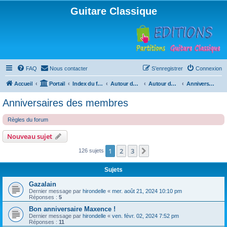
Guitare Classique
FAQ
Nous contacter
S’enregistrer
Connexion
Accueil
Portail
Index du forum
Autour de la machine à café
Autour de la machine à café
Anniversaires des membres
Anniversaires des membres
Règles du forum
Nouveau sujet
1
2
3
Suivante
126 sujets
Sujets
Gazalain
Dernier message par
hirondelle
«
mer. août 21, 2024 10:10 pm
Réponses :
5
Bon anniversaire Maxence !
Dernier message par
hirondelle
«
ven. févr. 02, 2024 7:52 pm
Réponses :
11