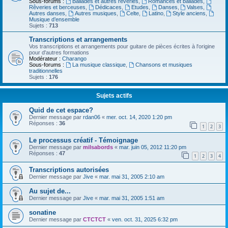
Sous-forums :
Ballades et autres réveries
,
Romances et ballades
,
Rêveries et berceuses
,
Dédicaces
,
Etudes
,
Danses
,
Valses
,
Autres danses
,
Autres musiques
,
Celte
,
Latino
,
Style anciens
,
Musique d’ensemble
Sujets :
713
Transcriptions et arrangements
Vos transcriptions et arrangements pour guitare de pièces écrites à l'origine
pour d'autres formations
Modérateur :
Charango
Sous-forums :
La musique classique
,
Chansons et musiques
traditionnelles
Sujets :
176
Sujets actifs
Quid de cet espace?
Dernier message par
rdan06
«
mer. oct. 14, 2020 1:20 pm
Réponses :
36
1
2
3
Le processus créatif - Témoignage
Dernier message par
milsabords
«
mar. juin 05, 2012 11:20 pm
Réponses :
47
1
2
3
4
Transcriptions autorisées
Dernier message par
Jive
«
mar. mai 31, 2005 2:10 am
Au sujet de...
Dernier message par
Jive
«
mar. mai 31, 2005 1:51 am
sonatine
Dernier message par
CTCTCT
«
ven. oct. 31, 2025 6:32 pm