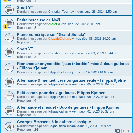
Réponses :
4
Short YT
Dernier message par
Christian Tournay
«
ven. janv. 26, 2024 1:59 pm
Petite berceuse de Noël
Dernier message par
didier
«
ven. déc. 22, 2023 5:07 pm
Réponses :
8
Piano numérique sur "Grand Sonata"
Dernier message par
ClassicGuitare
«
mer. déc. 06, 2023 10:09 am
Réponses :
3
Short YT
Dernier message par
Christian Tournay
«
ven. nov. 03, 2023 10:44 pm
Réponses :
2
Romance anonyme dite "jeux interdits" mise à deux guitares
- Filippa Kjølner
Dernier message par
Filippa Kjølner
«
jeu. sept. 14, 2023 10:09 am
Allemande & menuet, version guitare seule - Filippa Kjølner
Dernier message par
Filippa Kjølner
«
mar. sept. 05, 2023 10:09 pm
Petit canon pour deux guitares - Filippa Kjølner
Dernier message par
Filippa Kjølner
«
mar. sept. 05, 2023 10:01 pm
Réponses :
4
Allemande et menuet - Duo de guitares - Filippa Kjølner
Dernier message par
Filippa Kjølner
«
ven. sept. 01, 2023 10:37 pm
Réponses :
6
Georges Brassens à la guitare classique
Dernier message par
Edgar Blanc
«
sam. août 26, 2023 10:00 am
Réponses :
24
1
2