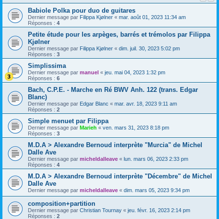
Babiole Polka pour duo de guitares
Dernier message par
Filippa Kjølner
«
mar. août 01, 2023 11:34 am
Réponses :
4
Petite étude pour les arpèges, barrés et trémolos par Filippa
Kjølner
Dernier message par
Filippa Kjølner
«
dim. juil. 30, 2023 5:02 pm
Réponses :
3
Simplissima
Dernier message par
manuel
«
jeu. mai 04, 2023 1:32 pm
Réponses :
6
Bach, C.P.E. - Marche en Ré BWV Anh. 122 (trans. Edgar
Blanc)
Dernier message par
Edgar Blanc
«
mar. avr. 18, 2023 9:11 am
Réponses :
2
Simple menuet par Filippa
Dernier message par
Marieh
«
ven. mars 31, 2023 8:18 pm
Réponses :
3
M.D.A > Alexandre Bernoud interprète "Murcia" de Michel
Dalle Ave
Dernier message par
micheldalleave
«
lun. mars 06, 2023 2:33 pm
Réponses :
4
M.D.A > Alexandre Bernoud interprète "Décembre" de Michel
Dalle Ave
Dernier message par
micheldalleave
«
dim. mars 05, 2023 9:34 pm
composition+partition
Dernier message par
Christian Tournay
«
jeu. févr. 16, 2023 2:14 pm
Réponses :
2