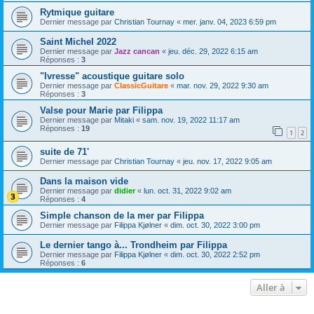
Rytmique guitare
Dernier message par
Christian Tournay
«
mer. janv. 04, 2023 6:59 pm
Saint Michel 2022
Dernier message par
Jazz cancan
«
jeu. déc. 29, 2022 6:15 am
Réponses :
3
"Ivresse" acoustique guitare solo
Dernier message par
ClassicGuitare
«
mar. nov. 29, 2022 9:30 am
Réponses :
3
Valse pour Marie par Filippa
Dernier message par
Mitaki
«
sam. nov. 19, 2022 11:17 am
Réponses :
19
1
2
suite de 71'
Dernier message par
Christian Tournay
«
jeu. nov. 17, 2022 9:05 am
Dans la maison vide
Dernier message par
didier
«
lun. oct. 31, 2022 9:02 am
Réponses :
4
Simple chanson de la mer par Filippa
Dernier message par
Filippa Kjølner
«
dim. oct. 30, 2022 3:00 pm
Le dernier tango à... Trondheim par Filippa
Dernier message par
Filippa Kjølner
«
dim. oct. 30, 2022 2:52 pm
Réponses :
6
Aller à