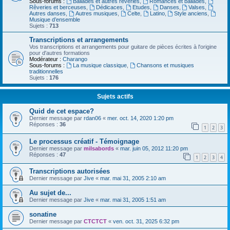
Sous-forums :
Ballades et autres réveries
,
Romances et ballades
,
Rêveries et berceuses
,
Dédicaces
,
Etudes
,
Danses
,
Valses
,
Autres danses
,
Autres musiques
,
Celte
,
Latino
,
Style anciens
,
Musique d’ensemble
Sujets :
713
Transcriptions et arrangements
Vos transcriptions et arrangements pour guitare de pièces écrites à l'origine
pour d'autres formations
Modérateur :
Charango
Sous-forums :
La musique classique
,
Chansons et musiques
traditionnelles
Sujets :
176
Sujets actifs
Quid de cet espace?
Dernier message par
rdan06
«
mer. oct. 14, 2020 1:20 pm
Réponses :
36
1
2
3
Le processus créatif - Témoignage
Dernier message par
milsabords
«
mar. juin 05, 2012 11:20 pm
Réponses :
47
1
2
3
4
Transcriptions autorisées
Dernier message par
Jive
«
mar. mai 31, 2005 2:10 am
Au sujet de...
Dernier message par
Jive
«
mar. mai 31, 2005 1:51 am
sonatine
Dernier message par
CTCTCT
«
ven. oct. 31, 2025 6:32 pm