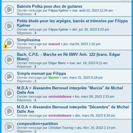
Babiole Polka pour duo de guitares
Dernier message par
Filippa Kjølner
«
mar. août 01, 2023 11:34 am
Réponses :
4
Petite étude pour les arpèges, barrés et trémolos par Filippa
Kjølner
Dernier message par
Filippa Kjølner
«
dim. juil. 30, 2023 5:02 pm
Réponses :
3
Simplissima
Dernier message par
manuel
«
jeu. mai 04, 2023 1:32 pm
Réponses :
6
Bach, C.P.E. - Marche en Ré BWV Anh. 122 (trans. Edgar
Blanc)
Dernier message par
Edgar Blanc
«
mar. avr. 18, 2023 9:11 am
Réponses :
2
Simple menuet par Filippa
Dernier message par
Marieh
«
ven. mars 31, 2023 8:18 pm
Réponses :
3
M.D.A > Alexandre Bernoud interprète "Murcia" de Michel
Dalle Ave
Dernier message par
micheldalleave
«
lun. mars 06, 2023 2:33 pm
Réponses :
4
M.D.A > Alexandre Bernoud interprète "Décembre" de Michel
Dalle Ave
Dernier message par
micheldalleave
«
dim. mars 05, 2023 9:34 pm
composition+partition
Dernier message par
Christian Tournay
«
jeu. févr. 16, 2023 2:14 pm
Réponses :
2