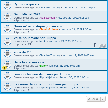
Rytmique guitare
Dernier message par
Christian Tournay
«
mer. janv. 04, 2023 6:59 pm
Saint Michel 2022
Dernier message par
Jazz cancan
«
jeu. déc. 29, 2022 6:15 am
Réponses :
3
"Ivresse" acoustique guitare solo
Dernier message par
ClassicGuitare
«
mar. nov. 29, 2022 9:30 am
Réponses :
3
Valse pour Marie par Filippa
Dernier message par
Mitaki
«
sam. nov. 19, 2022 11:17 am
Réponses :
19
1
2
suite de 71'
Dernier message par
Christian Tournay
«
jeu. nov. 17, 2022 9:05 am
Dans la maison vide
Dernier message par
didier
«
lun. oct. 31, 2022 9:02 am
Réponses :
4
Simple chanson de la mer par Filippa
Dernier message par
Filippa Kjølner
«
dim. oct. 30, 2022 3:00 pm
Le dernier tango à... Trondheim par Filippa
Dernier message par
Filippa Kjølner
«
dim. oct. 30, 2022 2:52 pm
Réponses :
6
Aller à