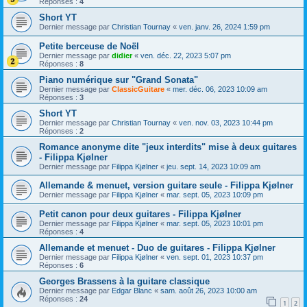
Réponses :
4
Short YT
Dernier message par
Christian Tournay
«
ven. janv. 26, 2024 1:59 pm
Petite berceuse de Noël
Dernier message par
didier
«
ven. déc. 22, 2023 5:07 pm
Réponses :
8
Piano numérique sur "Grand Sonata"
Dernier message par
ClassicGuitare
«
mer. déc. 06, 2023 10:09 am
Réponses :
3
Short YT
Dernier message par
Christian Tournay
«
ven. nov. 03, 2023 10:44 pm
Réponses :
2
Romance anonyme dite "jeux interdits" mise à deux guitares
- Filippa Kjølner
Dernier message par
Filippa Kjølner
«
jeu. sept. 14, 2023 10:09 am
Allemande & menuet, version guitare seule - Filippa Kjølner
Dernier message par
Filippa Kjølner
«
mar. sept. 05, 2023 10:09 pm
Petit canon pour deux guitares - Filippa Kjølner
Dernier message par
Filippa Kjølner
«
mar. sept. 05, 2023 10:01 pm
Réponses :
4
Allemande et menuet - Duo de guitares - Filippa Kjølner
Dernier message par
Filippa Kjølner
«
ven. sept. 01, 2023 10:37 pm
Réponses :
6
Georges Brassens à la guitare classique
Dernier message par
Edgar Blanc
«
sam. août 26, 2023 10:00 am
Réponses :
24
1
2