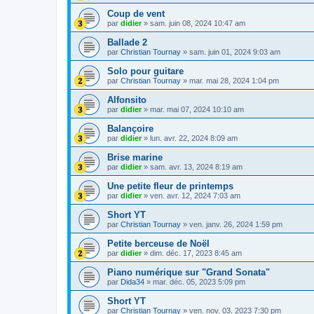
Coup de vent
par
didier
»
sam. juin 08, 2024 10:47 am
Ballade 2
par
Christian Tournay
»
sam. juin 01, 2024 9:03 am
Solo pour guitare
par
Christian Tournay
»
mar. mai 28, 2024 1:04 pm
Alfonsito
par
didier
»
mar. mai 07, 2024 10:10 am
Balançoire
par
didier
»
lun. avr. 22, 2024 8:09 am
Brise marine
par
didier
»
sam. avr. 13, 2024 8:19 am
Une petite fleur de printemps
par
didier
»
ven. avr. 12, 2024 7:03 am
Short YT
par
Christian Tournay
»
ven. janv. 26, 2024 1:59 pm
Petite berceuse de Noël
par
didier
»
dim. déc. 17, 2023 8:45 am
Piano numérique sur "Grand Sonata"
par
Dida34
»
mar. déc. 05, 2023 5:09 pm
Short YT
par
Christian Tournay
»
ven. nov. 03, 2023 7:30 pm