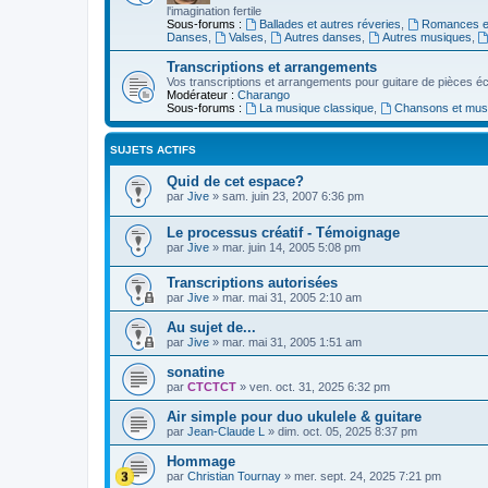
l'imagination fertile
Sous-forums :
Ballades et autres réveries
,
Romances et
Danses
,
Valses
,
Autres danses
,
Autres musiques
,
Transcriptions et arrangements
Vos transcriptions et arrangements pour guitare de pièces écr
Modérateur :
Charango
Sous-forums :
La musique classique
,
Chansons et musiq
SUJETS ACTIFS
Quid de cet espace?
par
Jive
»
sam. juin 23, 2007 6:36 pm
Le processus créatif - Témoignage
par
Jive
»
mar. juin 14, 2005 5:08 pm
Transcriptions autorisées
par
Jive
»
mar. mai 31, 2005 2:10 am
Au sujet de...
par
Jive
»
mar. mai 31, 2005 1:51 am
sonatine
par
CTCTCT
»
ven. oct. 31, 2025 6:32 pm
Air simple pour duo ukulele & guitare
par
Jean-Claude L
»
dim. oct. 05, 2025 8:37 pm
Hommage
par
Christian Tournay
»
mer. sept. 24, 2025 7:21 pm