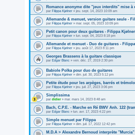
Romance anonyme dite "jeux interdits" mise à d
par
Filippa Kjølner
»
jeu. sept. 14, 2023 10:09 am
Allemande & menuet, version guitare seule - Fi
par
Filippa Kjølner
»
mar. sept. 05, 2023 10:09 pm
Petit canon pour deux guitares - Filippa Kjølner
par
Filippa Kjølner
»
lun. sept. 04, 2023 8:18 pm
Allemande et menuet - Duo de guitares - Filippa
par
Filippa Kjølner
»
jeu. août 17, 2023 8:11 pm
Georges Brassens à la guitare classique
par
Edgar Blanc
»
ven. déc. 27, 2019 2:30 pm
Babiole Polka pour duo de guitares
par
Filippa Kjølner
»
dim. juil. 30, 2023 5:12 pm
Petite étude pour les arpèges, barrés et trémolo
par
Filippa Kjølner
»
jeu. juil. 27, 2023 3:06 pm
Simplissima
par
didier
»
mar. mars 14, 2023 8:48 am
Bach, C.P.E. - Marche en Ré BWV Anh. 122 (tran
par
Edgar Blanc
»
lun. avr. 17, 2023 4:22 pm
Simple menuet par Filippa
par
Filippa Kjølner
»
dim. juil. 17, 2022 12:42 pm
M.D.A > Alexandre Bernoud interprète "Murcia"