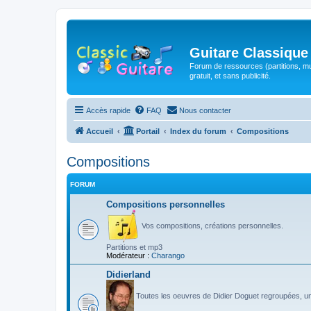
Guitare Classique
Forum de ressources (partitions, mu
gratuit, et sans publicité.
Accès rapide
FAQ
Nous contacter
Accueil
Portail
Index du forum
Compositions
Compositions
FORUM
Compositions personnelles
Vos compositions, créations personnelles.
Partitions et mp3
Modérateur :
Charango
Didierland
Toutes les oeuvres de Didier Doguet regroupées, u