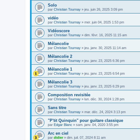
Solo
par
Christian Tournay
»
jeu. juin 26, 2025 3:09 pm
vidéo
par
Christian Tournay
»
mer. juin 04, 2025 1:53 pm
Vidéoscore
par
Christian Tournay
»
dim. févr. 16, 2025 11:15 am
Mélancolie
par
Christian Tournay
»
jeu. janv. 30, 2025 11:14 am
Mélancolie 2
par
Christian Tournay
»
jeu. janv. 23, 2025 6:36 pm
Mélancolie 1
par
Christian Tournay
»
jeu. janv. 23, 2025 6:54 pm
Mélancolie 3
par
Christian Tournay
»
jeu. janv. 23, 2025 6:29 pm
Composition revisitée
par
Christian Tournay
»
lun. déc. 30, 2024 1:28 pm
Sans titre
par
Christian Tournay
»
mar. déc. 24, 2024 3:13 pm
"P'tit Quinquin" pour guitare classique
par
Edgar Blanc
»
sam. janv. 04, 2020 3:55 pm
Arc en ciel
par
didier
»
dim. juil. 07, 2024 8:11 am