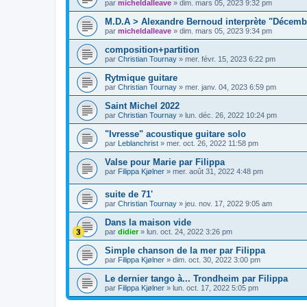
par
micheldalleave
»
dim. mars 05, 2023 9:32 pm
M.D.A > Alexandre Bernoud interprète "Décembr
par
micheldalleave
»
dim. mars 05, 2023 9:34 pm
composition+partition
par
Christian Tournay
»
mer. févr. 15, 2023 6:22 pm
Rytmique guitare
par
Christian Tournay
»
mer. janv. 04, 2023 6:59 pm
Saint Michel 2022
par
Christian Tournay
»
lun. déc. 26, 2022 10:24 pm
"Ivresse" acoustique guitare solo
par
Leblanchrist
»
mer. oct. 26, 2022 11:58 pm
Valse pour Marie par Filippa
par
Filippa Kjølner
»
mer. août 31, 2022 4:48 pm
suite de 71'
par
Christian Tournay
»
jeu. nov. 17, 2022 9:05 am
Dans la maison vide
par
didier
»
lun. oct. 24, 2022 3:26 pm
Simple chanson de la mer par Filippa
par
Filippa Kjølner
»
dim. oct. 30, 2022 3:00 pm
Le dernier tango à... Trondheim par Filippa
par
Filippa Kjølner
»
lun. oct. 17, 2022 5:05 pm