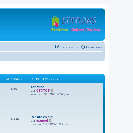
S’enregistrer
Connexion
MESSAGES
DERNIER MESSAGE
D
sonatine
M
4857
e
V
par
CTCTCT
r
o
ven. oct. 31, 2025 6:32 pm
e
n
i
i
r
s
e
l
r
e
s
m
d
e
e
D
Re: Arc en ciel
M
4336
s
r
a
e
V
par
manuel
s
n
r
o
mer. juil. 10, 2024 9:38 am
a
i
e
g
n
i
g
e
i
r