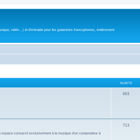
sique, vidéo…) et d'entraide pour les guitaristes francophones, entièrement
SUJETS
S
663
u
j
e
S
713
t
u
n espace consacré exclusivement à la musique d'un compositeur à
s