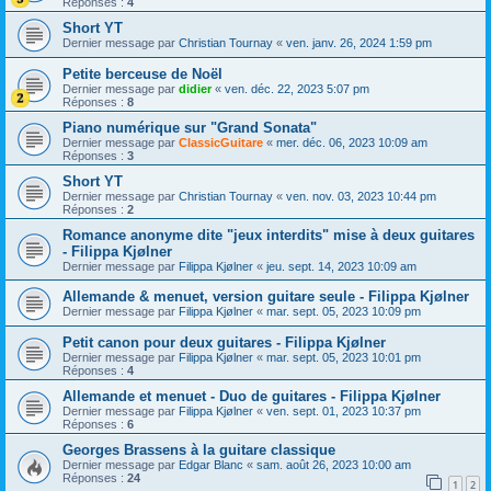
Réponses :
4
Short YT
Dernier message par
Christian Tournay
«
ven. janv. 26, 2024 1:59 pm
Petite berceuse de Noël
Dernier message par
didier
«
ven. déc. 22, 2023 5:07 pm
Réponses :
8
Piano numérique sur "Grand Sonata"
Dernier message par
ClassicGuitare
«
mer. déc. 06, 2023 10:09 am
Réponses :
3
Short YT
Dernier message par
Christian Tournay
«
ven. nov. 03, 2023 10:44 pm
Réponses :
2
Romance anonyme dite "jeux interdits" mise à deux guitares
- Filippa Kjølner
Dernier message par
Filippa Kjølner
«
jeu. sept. 14, 2023 10:09 am
Allemande & menuet, version guitare seule - Filippa Kjølner
Dernier message par
Filippa Kjølner
«
mar. sept. 05, 2023 10:09 pm
Petit canon pour deux guitares - Filippa Kjølner
Dernier message par
Filippa Kjølner
«
mar. sept. 05, 2023 10:01 pm
Réponses :
4
Allemande et menuet - Duo de guitares - Filippa Kjølner
Dernier message par
Filippa Kjølner
«
ven. sept. 01, 2023 10:37 pm
Réponses :
6
Georges Brassens à la guitare classique
Dernier message par
Edgar Blanc
«
sam. août 26, 2023 10:00 am
Réponses :
24
1
2