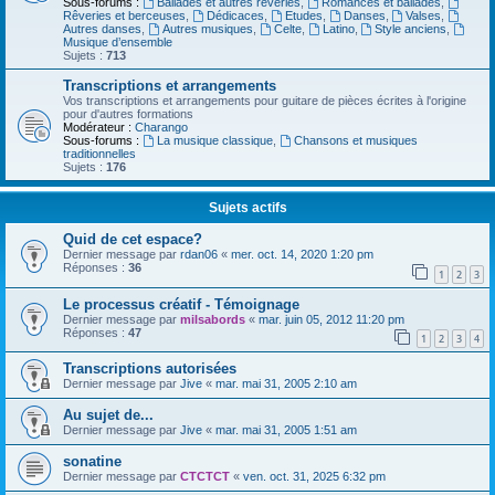
Sous-forums :
Ballades et autres réveries
,
Romances et ballades
,
Rêveries et berceuses
,
Dédicaces
,
Etudes
,
Danses
,
Valses
,
Autres danses
,
Autres musiques
,
Celte
,
Latino
,
Style anciens
,
Musique d’ensemble
Sujets :
713
Transcriptions et arrangements
Vos transcriptions et arrangements pour guitare de pièces écrites à l'origine
pour d'autres formations
Modérateur :
Charango
Sous-forums :
La musique classique
,
Chansons et musiques
traditionnelles
Sujets :
176
Sujets actifs
Quid de cet espace?
Dernier message par
rdan06
«
mer. oct. 14, 2020 1:20 pm
Réponses :
36
1
2
3
Le processus créatif - Témoignage
Dernier message par
milsabords
«
mar. juin 05, 2012 11:20 pm
Réponses :
47
1
2
3
4
Transcriptions autorisées
Dernier message par
Jive
«
mar. mai 31, 2005 2:10 am
Au sujet de...
Dernier message par
Jive
«
mar. mai 31, 2005 1:51 am
sonatine
Dernier message par
CTCTCT
«
ven. oct. 31, 2025 6:32 pm