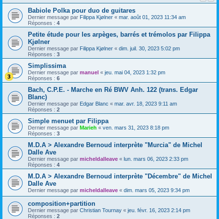
Babiole Polka pour duo de guitares
Dernier message par
Filippa Kjølner
«
mar. août 01, 2023 11:34 am
Réponses :
4
Petite étude pour les arpèges, barrés et trémolos par Filippa
Kjølner
Dernier message par
Filippa Kjølner
«
dim. juil. 30, 2023 5:02 pm
Réponses :
3
Simplissima
Dernier message par
manuel
«
jeu. mai 04, 2023 1:32 pm
Réponses :
6
Bach, C.P.E. - Marche en Ré BWV Anh. 122 (trans. Edgar
Blanc)
Dernier message par
Edgar Blanc
«
mar. avr. 18, 2023 9:11 am
Réponses :
2
Simple menuet par Filippa
Dernier message par
Marieh
«
ven. mars 31, 2023 8:18 pm
Réponses :
3
M.D.A > Alexandre Bernoud interprète "Murcia" de Michel
Dalle Ave
Dernier message par
micheldalleave
«
lun. mars 06, 2023 2:33 pm
Réponses :
4
M.D.A > Alexandre Bernoud interprète "Décembre" de Michel
Dalle Ave
Dernier message par
micheldalleave
«
dim. mars 05, 2023 9:34 pm
composition+partition
Dernier message par
Christian Tournay
«
jeu. févr. 16, 2023 2:14 pm
Réponses :
2