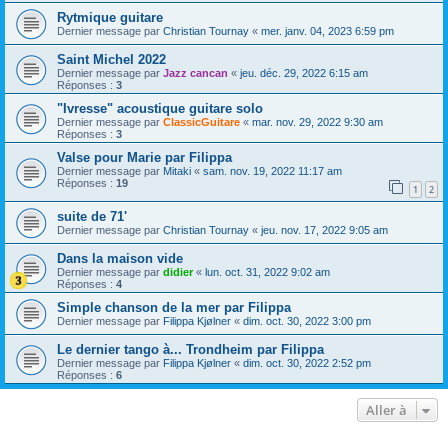
Rytmique guitare
Dernier message par
Christian Tournay
«
mer. janv. 04, 2023 6:59 pm
Saint Michel 2022
Dernier message par
Jazz cancan
«
jeu. déc. 29, 2022 6:15 am
Réponses :
3
"Ivresse" acoustique guitare solo
Dernier message par
ClassicGuitare
«
mar. nov. 29, 2022 9:30 am
Réponses :
3
Valse pour Marie par Filippa
Dernier message par
Mitaki
«
sam. nov. 19, 2022 11:17 am
Réponses :
19
1
2
suite de 71'
Dernier message par
Christian Tournay
«
jeu. nov. 17, 2022 9:05 am
Dans la maison vide
Dernier message par
didier
«
lun. oct. 31, 2022 9:02 am
Réponses :
4
Simple chanson de la mer par Filippa
Dernier message par
Filippa Kjølner
«
dim. oct. 30, 2022 3:00 pm
Le dernier tango à... Trondheim par Filippa
Dernier message par
Filippa Kjølner
«
dim. oct. 30, 2022 2:52 pm
Réponses :
6
Aller à