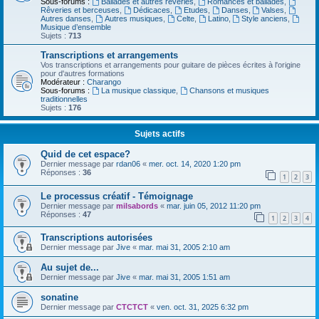
Sous-forums :
Ballades et autres réveries
,
Romances et ballades
,
Rêveries et berceuses
,
Dédicaces
,
Etudes
,
Danses
,
Valses
,
Autres danses
,
Autres musiques
,
Celte
,
Latino
,
Style anciens
,
Musique d’ensemble
Sujets :
713
Transcriptions et arrangements
Vos transcriptions et arrangements pour guitare de pièces écrites à l'origine
pour d'autres formations
Modérateur :
Charango
Sous-forums :
La musique classique
,
Chansons et musiques
traditionnelles
Sujets :
176
Sujets actifs
Quid de cet espace?
Dernier message par
rdan06
«
mer. oct. 14, 2020 1:20 pm
Réponses :
36
1
2
3
Le processus créatif - Témoignage
Dernier message par
milsabords
«
mar. juin 05, 2012 11:20 pm
Réponses :
47
1
2
3
4
Transcriptions autorisées
Dernier message par
Jive
«
mar. mai 31, 2005 2:10 am
Au sujet de...
Dernier message par
Jive
«
mar. mai 31, 2005 1:51 am
sonatine
Dernier message par
CTCTCT
«
ven. oct. 31, 2025 6:32 pm