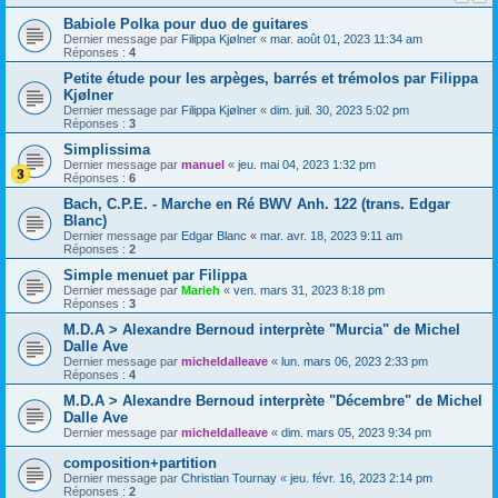
Babiole Polka pour duo de guitares
Dernier message par
Filippa Kjølner
«
mar. août 01, 2023 11:34 am
Réponses :
4
Petite étude pour les arpèges, barrés et trémolos par Filippa
Kjølner
Dernier message par
Filippa Kjølner
«
dim. juil. 30, 2023 5:02 pm
Réponses :
3
Simplissima
Dernier message par
manuel
«
jeu. mai 04, 2023 1:32 pm
Réponses :
6
Bach, C.P.E. - Marche en Ré BWV Anh. 122 (trans. Edgar
Blanc)
Dernier message par
Edgar Blanc
«
mar. avr. 18, 2023 9:11 am
Réponses :
2
Simple menuet par Filippa
Dernier message par
Marieh
«
ven. mars 31, 2023 8:18 pm
Réponses :
3
M.D.A > Alexandre Bernoud interprète "Murcia" de Michel
Dalle Ave
Dernier message par
micheldalleave
«
lun. mars 06, 2023 2:33 pm
Réponses :
4
M.D.A > Alexandre Bernoud interprète "Décembre" de Michel
Dalle Ave
Dernier message par
micheldalleave
«
dim. mars 05, 2023 9:34 pm
composition+partition
Dernier message par
Christian Tournay
«
jeu. févr. 16, 2023 2:14 pm
Réponses :
2