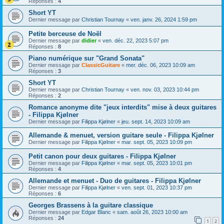
Réponses :
4
Short YT
Dernier message par
Christian Tournay
«
ven. janv. 26, 2024 1:59 pm
Petite berceuse de Noël
Dernier message par
didier
«
ven. déc. 22, 2023 5:07 pm
Réponses :
8
Piano numérique sur "Grand Sonata"
Dernier message par
ClassicGuitare
«
mer. déc. 06, 2023 10:09 am
Réponses :
3
Short YT
Dernier message par
Christian Tournay
«
ven. nov. 03, 2023 10:44 pm
Réponses :
2
Romance anonyme dite "jeux interdits" mise à deux guitares
- Filippa Kjølner
Dernier message par
Filippa Kjølner
«
jeu. sept. 14, 2023 10:09 am
Allemande & menuet, version guitare seule - Filippa Kjølner
Dernier message par
Filippa Kjølner
«
mar. sept. 05, 2023 10:09 pm
Petit canon pour deux guitares - Filippa Kjølner
Dernier message par
Filippa Kjølner
«
mar. sept. 05, 2023 10:01 pm
Réponses :
4
Allemande et menuet - Duo de guitares - Filippa Kjølner
Dernier message par
Filippa Kjølner
«
ven. sept. 01, 2023 10:37 pm
Réponses :
6
Georges Brassens à la guitare classique
Dernier message par
Edgar Blanc
«
sam. août 26, 2023 10:00 am
Réponses :
24
1
2