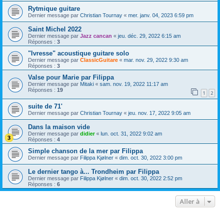
Rytmique guitare
Dernier message par
Christian Tournay
«
mer. janv. 04, 2023 6:59 pm
Saint Michel 2022
Dernier message par
Jazz cancan
«
jeu. déc. 29, 2022 6:15 am
Réponses :
3
"Ivresse" acoustique guitare solo
Dernier message par
ClassicGuitare
«
mar. nov. 29, 2022 9:30 am
Réponses :
3
Valse pour Marie par Filippa
Dernier message par
Mitaki
«
sam. nov. 19, 2022 11:17 am
Réponses :
19
1
2
suite de 71'
Dernier message par
Christian Tournay
«
jeu. nov. 17, 2022 9:05 am
Dans la maison vide
Dernier message par
didier
«
lun. oct. 31, 2022 9:02 am
Réponses :
4
Simple chanson de la mer par Filippa
Dernier message par
Filippa Kjølner
«
dim. oct. 30, 2022 3:00 pm
Le dernier tango à... Trondheim par Filippa
Dernier message par
Filippa Kjølner
«
dim. oct. 30, 2022 2:52 pm
Réponses :
6
Aller à