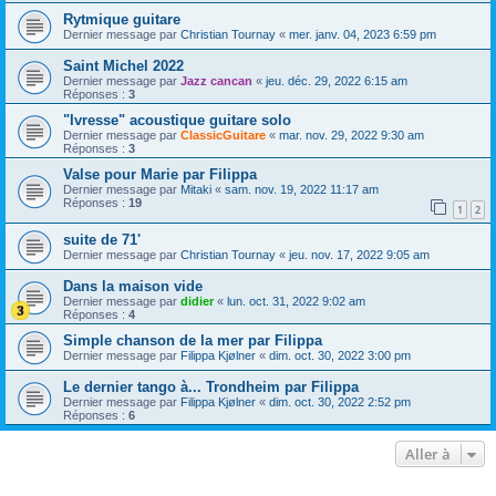
Rytmique guitare
Dernier message par
Christian Tournay
«
mer. janv. 04, 2023 6:59 pm
Saint Michel 2022
Dernier message par
Jazz cancan
«
jeu. déc. 29, 2022 6:15 am
Réponses :
3
"Ivresse" acoustique guitare solo
Dernier message par
ClassicGuitare
«
mar. nov. 29, 2022 9:30 am
Réponses :
3
Valse pour Marie par Filippa
Dernier message par
Mitaki
«
sam. nov. 19, 2022 11:17 am
Réponses :
19
1
2
suite de 71'
Dernier message par
Christian Tournay
«
jeu. nov. 17, 2022 9:05 am
Dans la maison vide
Dernier message par
didier
«
lun. oct. 31, 2022 9:02 am
Réponses :
4
Simple chanson de la mer par Filippa
Dernier message par
Filippa Kjølner
«
dim. oct. 30, 2022 3:00 pm
Le dernier tango à... Trondheim par Filippa
Dernier message par
Filippa Kjølner
«
dim. oct. 30, 2022 2:52 pm
Réponses :
6
Aller à