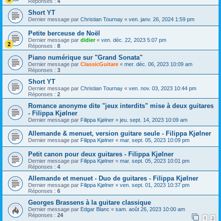
Réponses :
4
Short YT
Dernier message par
Christian Tournay
«
ven. janv. 26, 2024 1:59 pm
Petite berceuse de Noël
Dernier message par
didier
«
ven. déc. 22, 2023 5:07 pm
Réponses :
8
Piano numérique sur "Grand Sonata"
Dernier message par
ClassicGuitare
«
mer. déc. 06, 2023 10:09 am
Réponses :
3
Short YT
Dernier message par
Christian Tournay
«
ven. nov. 03, 2023 10:44 pm
Réponses :
2
Romance anonyme dite "jeux interdits" mise à deux guitares
- Filippa Kjølner
Dernier message par
Filippa Kjølner
«
jeu. sept. 14, 2023 10:09 am
Allemande & menuet, version guitare seule - Filippa Kjølner
Dernier message par
Filippa Kjølner
«
mar. sept. 05, 2023 10:09 pm
Petit canon pour deux guitares - Filippa Kjølner
Dernier message par
Filippa Kjølner
«
mar. sept. 05, 2023 10:01 pm
Réponses :
4
Allemande et menuet - Duo de guitares - Filippa Kjølner
Dernier message par
Filippa Kjølner
«
ven. sept. 01, 2023 10:37 pm
Réponses :
6
Georges Brassens à la guitare classique
Dernier message par
Edgar Blanc
«
sam. août 26, 2023 10:00 am
Réponses :
24
1
2