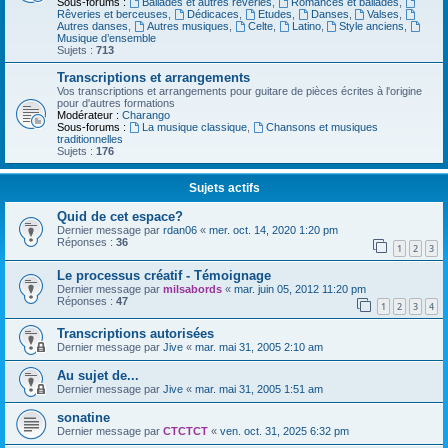
Sous-forums :
Ballades et autres réveries
,
Romances et ballades
,
Rêveries et berceuses
,
Dédicaces
,
Etudes
,
Danses
,
Valses
,
Autres danses
,
Autres musiques
,
Celte
,
Latino
,
Style anciens
,
Musique d’ensemble
Sujets :
713
Transcriptions et arrangements
Vos transcriptions et arrangements pour guitare de pièces écrites à l'origine
pour d'autres formations
Modérateur :
Charango
Sous-forums :
La musique classique
,
Chansons et musiques
traditionnelles
Sujets :
176
Sujets actifs
Quid de cet espace?
Dernier message par
rdan06
«
mer. oct. 14, 2020 1:20 pm
Réponses :
36
1
2
3
Le processus créatif - Témoignage
Dernier message par
milsabords
«
mar. juin 05, 2012 11:20 pm
Réponses :
47
1
2
3
4
Transcriptions autorisées
Dernier message par
Jive
«
mar. mai 31, 2005 2:10 am
Au sujet de...
Dernier message par
Jive
«
mar. mai 31, 2005 1:51 am
sonatine
Dernier message par
CTCTCT
«
ven. oct. 31, 2025 6:32 pm