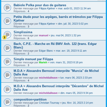
Babiole Polka pour duo de guitares
Dernier message par
Filippa Kjølner
«
mar. août 01, 2023 11:34 am
Réponses :
4
Petite étude pour les arpèges, barrés et trémolos par Filippa
Kjølner
Dernier message par
Filippa Kjølner
«
dim. juil. 30, 2023 5:02 pm
Réponses :
3
Simplissima
Dernier message par
manuel
«
jeu. mai 04, 2023 1:32 pm
Réponses :
6
Bach, C.P.E. - Marche en Ré BWV Anh. 122 (trans. Edgar
Blanc)
Dernier message par
Edgar Blanc
«
mar. avr. 18, 2023 9:11 am
Réponses :
2
Simple menuet par Filippa
Dernier message par
Marieh
«
ven. mars 31, 2023 8:18 pm
Réponses :
3
M.D.A > Alexandre Bernoud interprète "Murcia" de Michel
Dalle Ave
Dernier message par
micheldalleave
«
lun. mars 06, 2023 2:33 pm
Réponses :
4
M.D.A > Alexandre Bernoud interprète "Décembre" de Michel
Dalle Ave
Dernier message par
micheldalleave
«
dim. mars 05, 2023 9:34 pm
composition+partition
Dernier message par
Christian Tournay
«
jeu. févr. 16, 2023 2:14 pm
Réponses :
2