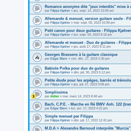
Romance anonyme dite "jeux interdits" mise à d
par
Filippa Kjølner
»
jeu. sept. 14, 2023 10:09 am
Allemande & menuet, version guitare seule - Fi
par
Filippa Kjølner
»
mar. sept. 05, 2023 10:09 pm
Petit canon pour deux guitares - Filippa Kjølner
par
Filippa Kjølner
»
lun. sept. 04, 2023 8:18 pm
Allemande et menuet - Duo de guitares - Filippa
par
Filippa Kjølner
»
jeu. août 17, 2023 8:11 pm
Georges Brassens à la guitare classique
par
Edgar Blanc
»
ven. déc. 27, 2019 2:30 pm
Babiole Polka pour duo de guitares
par
Filippa Kjølner
»
dim. juil. 30, 2023 5:12 pm
Petite étude pour les arpèges, barrés et trémolo
par
Filippa Kjølner
»
jeu. juil. 27, 2023 3:06 pm
Simplissima
par
didier
»
mar. mars 14, 2023 8:48 am
Bach, C.P.E. - Marche en Ré BWV Anh. 122 (tran
par
Edgar Blanc
»
lun. avr. 17, 2023 4:22 pm
Simple menuet par Filippa
par
Filippa Kjølner
»
dim. juil. 17, 2022 12:42 pm
M.D.A > Alexandre Bernoud interprète "Murcia"