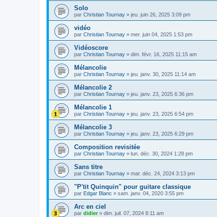
Solo
par
Christian Tournay
»
jeu. juin 26, 2025 3:09 pm
vidéo
par
Christian Tournay
»
mer. juin 04, 2025 1:53 pm
Vidéoscore
par
Christian Tournay
»
dim. févr. 16, 2025 11:15 am
Mélancolie
par
Christian Tournay
»
jeu. janv. 30, 2025 11:14 am
Mélancolie 2
par
Christian Tournay
»
jeu. janv. 23, 2025 6:36 pm
Mélancolie 1
par
Christian Tournay
»
jeu. janv. 23, 2025 6:54 pm
Mélancolie 3
par
Christian Tournay
»
jeu. janv. 23, 2025 6:29 pm
Composition revisitée
par
Christian Tournay
»
lun. déc. 30, 2024 1:28 pm
Sans titre
par
Christian Tournay
»
mar. déc. 24, 2024 3:13 pm
"P'tit Quinquin" pour guitare classique
par
Edgar Blanc
»
sam. janv. 04, 2020 3:55 pm
Arc en ciel
par
didier
»
dim. juil. 07, 2024 8:11 am