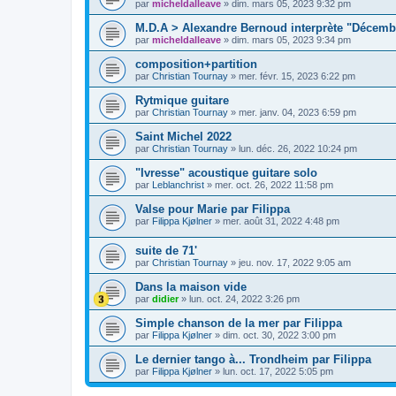
par
micheldalleave
»
dim. mars 05, 2023 9:32 pm
M.D.A > Alexandre Bernoud interprète "Décembr
par
micheldalleave
»
dim. mars 05, 2023 9:34 pm
composition+partition
par
Christian Tournay
»
mer. févr. 15, 2023 6:22 pm
Rytmique guitare
par
Christian Tournay
»
mer. janv. 04, 2023 6:59 pm
Saint Michel 2022
par
Christian Tournay
»
lun. déc. 26, 2022 10:24 pm
"Ivresse" acoustique guitare solo
par
Leblanchrist
»
mer. oct. 26, 2022 11:58 pm
Valse pour Marie par Filippa
par
Filippa Kjølner
»
mer. août 31, 2022 4:48 pm
suite de 71'
par
Christian Tournay
»
jeu. nov. 17, 2022 9:05 am
Dans la maison vide
par
didier
»
lun. oct. 24, 2022 3:26 pm
Simple chanson de la mer par Filippa
par
Filippa Kjølner
»
dim. oct. 30, 2022 3:00 pm
Le dernier tango à... Trondheim par Filippa
par
Filippa Kjølner
»
lun. oct. 17, 2022 5:05 pm