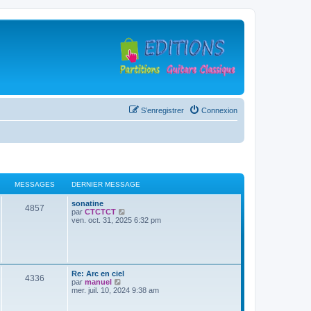
S’enregistrer
Connexion
MESSAGES
DERNIER MESSAGE
D
sonatine
M
4857
e
V
par
CTCTCT
r
o
ven. oct. 31, 2025 6:32 pm
e
n
i
i
r
s
e
l
r
e
s
m
d
e
e
D
Re: Arc en ciel
M
4336
s
r
a
e
V
par
manuel
s
n
r
o
mer. juil. 10, 2024 9:38 am
a
i
e
g
n
i
g
e
i
r