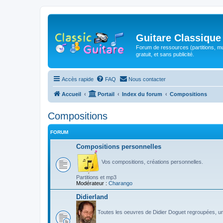
Guitare Classique
Forum de ressources (partitions, mu
gratuit, et sans publicité.
Accès rapide
FAQ
Nous contacter
Accueil
Portail
Index du forum
Compositions
Compositions
FORUM
Compositions personnelles
Vos compositions, créations personnelles.
Partitions et mp3
Modérateur :
Charango
Didierland
Toutes les oeuvres de Didier Doguet regroupées, u