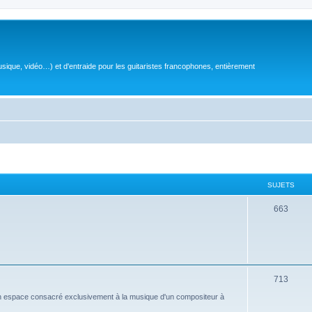
sique, vidéo…) et d'entraide pour les guitaristes francophones, entièrement
SUJETS
S
663
u
j
e
S
713
t
u
n espace consacré exclusivement à la musique d'un compositeur à
s