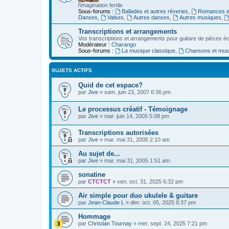
l'imagination fertile
Sous-forums :
Ballades et autres réveries
,
Romances et
Danses
,
Valses
,
Autres danses
,
Autres musiques
,
Transcriptions et arrangements
Vos transcriptions et arrangements pour guitare de pièces écr
Modérateur :
Charango
Sous-forums :
La musique classique
,
Chansons et musiq
SUJETS ACTIFS
Quid de cet espace?
par
Jive
»
sam. juin 23, 2007 6:36 pm
Le processus créatif - Témoignage
par
Jive
»
mar. juin 14, 2005 5:08 pm
Transcriptions autorisées
par
Jive
»
mar. mai 31, 2005 2:10 am
Au sujet de...
par
Jive
»
mar. mai 31, 2005 1:51 am
sonatine
par
CTCTCT
»
ven. oct. 31, 2025 6:32 pm
Air simple pour duo ukulele & guitare
par
Jean-Claude L
»
dim. oct. 05, 2025 8:37 pm
Hommage
par
Christian Tournay
»
mer. sept. 24, 2025 7:21 pm