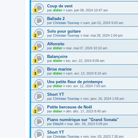
Coup de vent
par
didier
»
sam. juin 08, 2024 10:47 am
Ballade 2
par
Christian Tournay
»
sam. juin 01, 2024 9:03 am
Solo pour guitare
par
Christian Tournay
»
mar. mai 28, 2024 1:04 pm
Alfonsito
par
didier
»
mar. mai 07, 2024 10:10 am
Balançoire
par
didier
»
lun. avr. 22, 2024 8:09 am
Brise marine
par
didier
»
sam. avr. 13, 2024 8:19 am
Une petite fleur de printemps
par
didier
»
ven. avr. 12, 2024 7:03 am
Short YT
par
Christian Tournay
»
ven. janv. 26, 2024 1:59 pm
Petite berceuse de Noël
par
didier
»
dim. déc. 17, 2023 8:45 am
Piano numérique sur "Grand Sonata"
par
Dida34
»
mar. déc. 05, 2023 5:09 pm
Short YT
par
Christian Tournay
»
ven. nov. 03, 2023 7:30 pm