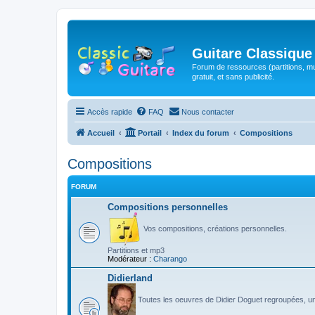
Guitare Classique
Forum de ressources (partitions, mu
gratuit, et sans publicité.
Accès rapide
FAQ
Nous contacter
Accueil
Portail
Index du forum
Compositions
Compositions
FORUM
Compositions personnelles
Vos compositions, créations personnelles.
Partitions et mp3
Modérateur :
Charango
Didierland
Toutes les oeuvres de Didier Doguet regroupées, u