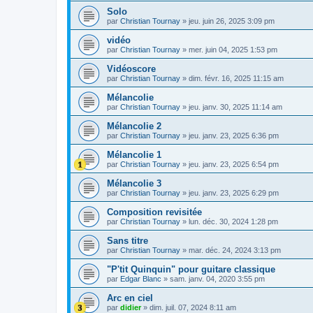
Solo
par
Christian Tournay
»
jeu. juin 26, 2025 3:09 pm
vidéo
par
Christian Tournay
»
mer. juin 04, 2025 1:53 pm
Vidéoscore
par
Christian Tournay
»
dim. févr. 16, 2025 11:15 am
Mélancolie
par
Christian Tournay
»
jeu. janv. 30, 2025 11:14 am
Mélancolie 2
par
Christian Tournay
»
jeu. janv. 23, 2025 6:36 pm
Mélancolie 1
par
Christian Tournay
»
jeu. janv. 23, 2025 6:54 pm
Mélancolie 3
par
Christian Tournay
»
jeu. janv. 23, 2025 6:29 pm
Composition revisitée
par
Christian Tournay
»
lun. déc. 30, 2024 1:28 pm
Sans titre
par
Christian Tournay
»
mar. déc. 24, 2024 3:13 pm
"P'tit Quinquin" pour guitare classique
par
Edgar Blanc
»
sam. janv. 04, 2020 3:55 pm
Arc en ciel
par
didier
»
dim. juil. 07, 2024 8:11 am