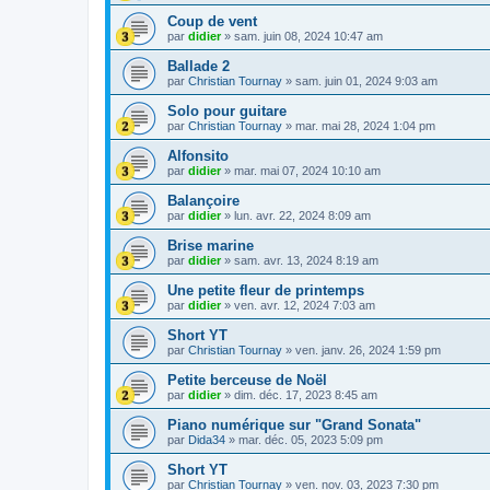
Coup de vent
par
didier
»
sam. juin 08, 2024 10:47 am
Ballade 2
par
Christian Tournay
»
sam. juin 01, 2024 9:03 am
Solo pour guitare
par
Christian Tournay
»
mar. mai 28, 2024 1:04 pm
Alfonsito
par
didier
»
mar. mai 07, 2024 10:10 am
Balançoire
par
didier
»
lun. avr. 22, 2024 8:09 am
Brise marine
par
didier
»
sam. avr. 13, 2024 8:19 am
Une petite fleur de printemps
par
didier
»
ven. avr. 12, 2024 7:03 am
Short YT
par
Christian Tournay
»
ven. janv. 26, 2024 1:59 pm
Petite berceuse de Noël
par
didier
»
dim. déc. 17, 2023 8:45 am
Piano numérique sur "Grand Sonata"
par
Dida34
»
mar. déc. 05, 2023 5:09 pm
Short YT
par
Christian Tournay
»
ven. nov. 03, 2023 7:30 pm