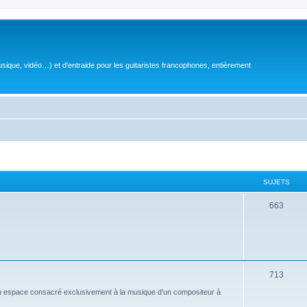
sique, vidéo…) et d'entraide pour les guitaristes francophones, entièrement
SUJETS
S
663
u
j
e
S
713
t
u
n espace consacré exclusivement à la musique d'un compositeur à
s