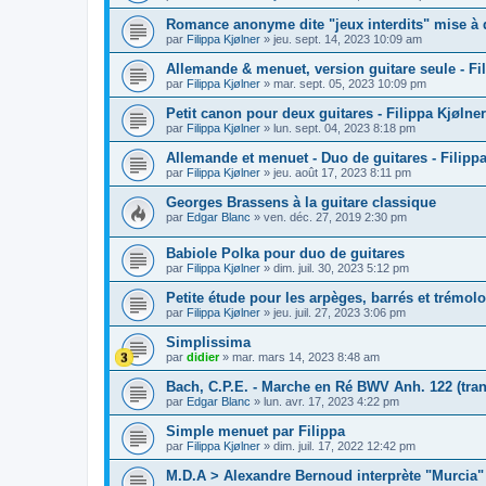
Romance anonyme dite "jeux interdits" mise à d
par
Filippa Kjølner
»
jeu. sept. 14, 2023 10:09 am
Allemande & menuet, version guitare seule - Fi
par
Filippa Kjølner
»
mar. sept. 05, 2023 10:09 pm
Petit canon pour deux guitares - Filippa Kjølner
par
Filippa Kjølner
»
lun. sept. 04, 2023 8:18 pm
Allemande et menuet - Duo de guitares - Filippa
par
Filippa Kjølner
»
jeu. août 17, 2023 8:11 pm
Georges Brassens à la guitare classique
par
Edgar Blanc
»
ven. déc. 27, 2019 2:30 pm
Babiole Polka pour duo de guitares
par
Filippa Kjølner
»
dim. juil. 30, 2023 5:12 pm
Petite étude pour les arpèges, barrés et trémolo
par
Filippa Kjølner
»
jeu. juil. 27, 2023 3:06 pm
Simplissima
par
didier
»
mar. mars 14, 2023 8:48 am
Bach, C.P.E. - Marche en Ré BWV Anh. 122 (tran
par
Edgar Blanc
»
lun. avr. 17, 2023 4:22 pm
Simple menuet par Filippa
par
Filippa Kjølner
»
dim. juil. 17, 2022 12:42 pm
M.D.A > Alexandre Bernoud interprète "Murcia"