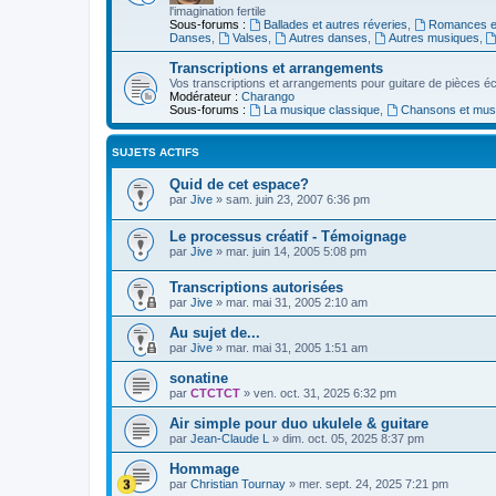
l'imagination fertile
Sous-forums :
Ballades et autres réveries
,
Romances et
Danses
,
Valses
,
Autres danses
,
Autres musiques
,
Transcriptions et arrangements
Vos transcriptions et arrangements pour guitare de pièces écr
Modérateur :
Charango
Sous-forums :
La musique classique
,
Chansons et musiq
SUJETS ACTIFS
Quid de cet espace?
par
Jive
»
sam. juin 23, 2007 6:36 pm
Le processus créatif - Témoignage
par
Jive
»
mar. juin 14, 2005 5:08 pm
Transcriptions autorisées
par
Jive
»
mar. mai 31, 2005 2:10 am
Au sujet de...
par
Jive
»
mar. mai 31, 2005 1:51 am
sonatine
par
CTCTCT
»
ven. oct. 31, 2025 6:32 pm
Air simple pour duo ukulele & guitare
par
Jean-Claude L
»
dim. oct. 05, 2025 8:37 pm
Hommage
par
Christian Tournay
»
mer. sept. 24, 2025 7:21 pm