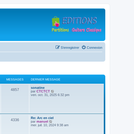
S’enregistrer
Connexion
MESSAGES
DERNIER MESSAGE
D
sonatine
M
4857
e
V
par
CTCTCT
r
o
ven. oct. 31, 2025 6:32 pm
e
n
i
i
r
s
e
l
r
e
s
m
d
e
e
D
Re: Arc en ciel
M
4336
s
r
a
e
V
par
manuel
s
n
r
o
mer. juil. 10, 2024 9:38 am
a
i
e
g
n
i
g
e
i
r