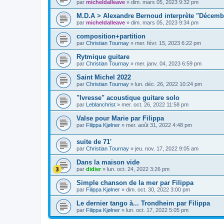
par
micheldalleave
»
dim. mars 05, 2023 9:32 pm
M.D.A > Alexandre Bernoud interprète "Décembr
par
micheldalleave
»
dim. mars 05, 2023 9:34 pm
composition+partition
par
Christian Tournay
»
mer. févr. 15, 2023 6:22 pm
Rytmique guitare
par
Christian Tournay
»
mer. janv. 04, 2023 6:59 pm
Saint Michel 2022
par
Christian Tournay
»
lun. déc. 26, 2022 10:24 pm
"Ivresse" acoustique guitare solo
par
Leblanchrist
»
mer. oct. 26, 2022 11:58 pm
Valse pour Marie par Filippa
par
Filippa Kjølner
»
mer. août 31, 2022 4:48 pm
suite de 71'
par
Christian Tournay
»
jeu. nov. 17, 2022 9:05 am
Dans la maison vide
par
didier
»
lun. oct. 24, 2022 3:26 pm
Simple chanson de la mer par Filippa
par
Filippa Kjølner
»
dim. oct. 30, 2022 3:00 pm
Le dernier tango à... Trondheim par Filippa
par
Filippa Kjølner
»
lun. oct. 17, 2022 5:05 pm