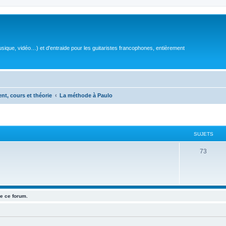
sique, vidéo…) et d'entraide pour les guitaristes francophones, entièrement
ent, cours et théorie
La méthode à Paulo
SUJETS
S
73
u
j
e
e ce forum.
t
s