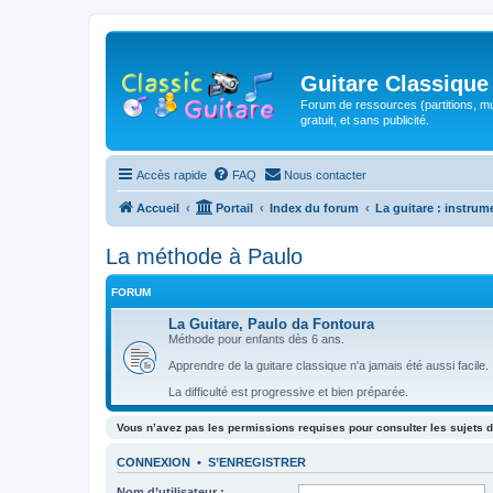
Guitare Classique
Forum de ressources (partitions, mu
gratuit, et sans publicité.
Accès rapide
FAQ
Nous contacter
Accueil
Portail
Index du forum
La guitare : instrum
La méthode à Paulo
FORUM
La Guitare, Paulo da Fontoura
Méthode pour enfants dès 6 ans.
Apprendre de la guitare classique n'a jamais été aussi facile.
La difficulté est progressive et bien préparée.
Vous n’avez pas les permissions requises pour consulter les sujets d
CONNEXION
•
S’ENREGISTRER
Nom d’utilisateur :