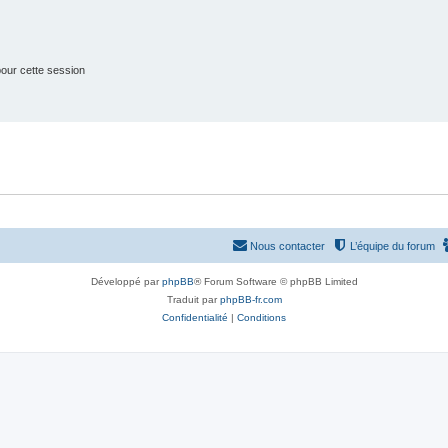
our cette session
Nous contacter
L’équipe du forum
Développé par
phpBB
® Forum Software © phpBB Limited
Traduit par
phpBB-fr.com
Confidentialité
|
Conditions