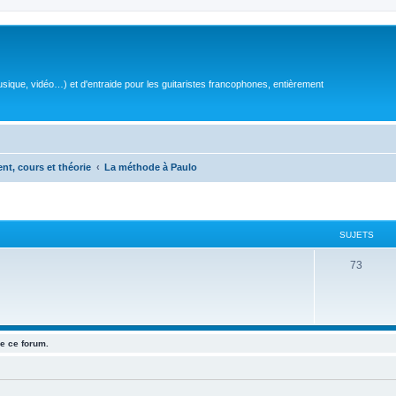
sique, vidéo…) et d'entraide pour les guitaristes francophones, entièrement
ent, cours et théorie
La méthode à Paulo
SUJETS
S
73
u
j
e
e ce forum.
t
s