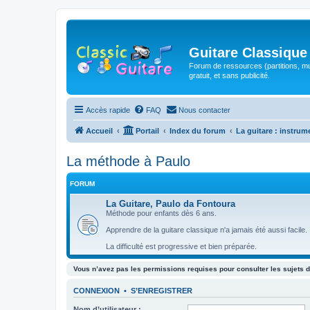
Guitare Classique
Forum de ressources (partitions, mu
gratuit, et sans publicité.
Accès rapide
FAQ
Nous contacter
Accueil
Portail
Index du forum
La guitare : instrum
La méthode à Paulo
FORUM
La Guitare, Paulo da Fontoura
Méthode pour enfants dès 6 ans.
Apprendre de la guitare classique n'a jamais été aussi facile.
La difficulté est progressive et bien préparée.
Vous n’avez pas les permissions requises pour consulter les sujets d
CONNEXION
•
S’ENREGISTRER
Nom d’utilisateur :