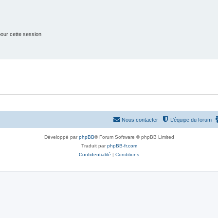
our cette session
Nous contacter
L’équipe du forum
Développé par
phpBB
® Forum Software © phpBB Limited
Traduit par
phpBB-fr.com
Confidentialité
|
Conditions