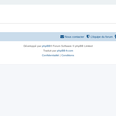
Nous contacter
L’équipe du forum
Développé par
phpBB
® Forum Software © phpBB Limited
Traduit par
phpBB-fr.com
Confidentialité
|
Conditions