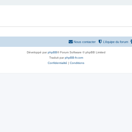
Nous contacter
L’équipe du forum
Développé par
phpBB
® Forum Software © phpBB Limited
Traduit par
phpBB-fr.com
Confidentialité
|
Conditions