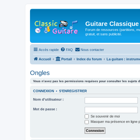
Guitare Classique
Forum de ressources (partitions, mu
gratuit, et sans publicité.
Accès rapide
FAQ
Nous contacter
Accueil
Portail
Index du forum
La guitare : instrum
Ongles
Vous n’avez pas les permissions requises pour consulter les sujets d
CONNEXION
•
S’ENREGISTRER
Nom d’utilisateur :
Mot de passe :
Se souvenir de moi
Masquer ma présence en ligne p