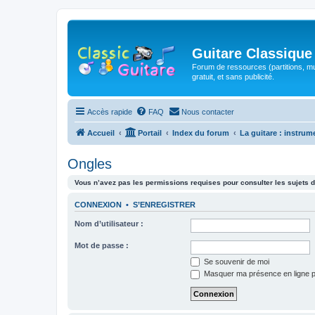
Guitare Classique
Forum de ressources (partitions, mu
gratuit, et sans publicité.
Accès rapide
FAQ
Nous contacter
Accueil
Portail
Index du forum
La guitare : instrum
Ongles
Vous n’avez pas les permissions requises pour consulter les sujets d
CONNEXION
•
S’ENREGISTRER
Nom d’utilisateur :
Mot de passe :
Se souvenir de moi
Masquer ma présence en ligne p