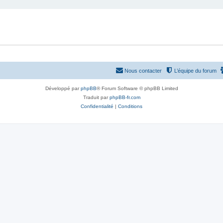
Nous contacter
L’équipe du forum
Développé par
phpBB
® Forum Software © phpBB Limited
Traduit par
phpBB-fr.com
Confidentialité
|
Conditions