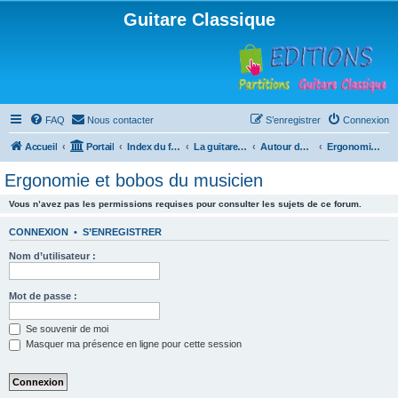
Guitare Classique
FAQ
Nous contacter
S’enregistrer
Connexion
Accueil
Portail
Index du forum
La guitare : instrument, cours et théorie
Autour de la guitare
Ergonomie et bobos du musicien
Ergonomie et bobos du musicien
Vous n’avez pas les permissions requises pour consulter les sujets de ce forum.
CONNEXION
•
S’ENREGISTRER
Nom d’utilisateur :
Mot de passe :
Se souvenir de moi
Masquer ma présence en ligne pour cette session