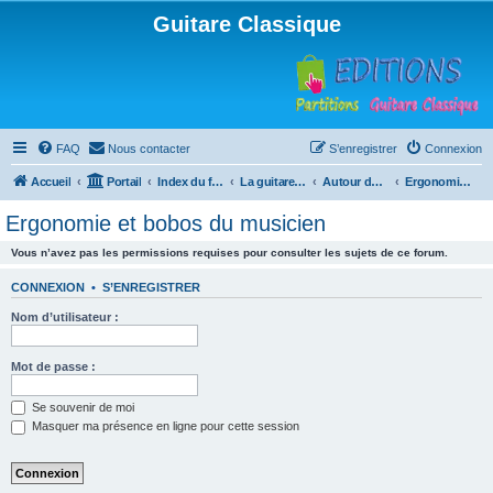
Guitare Classique
FAQ
Nous contacter
S’enregistrer
Connexion
Accueil
Portail
Index du forum
La guitare : instrument, cours et théorie
Autour de la guitare
Ergonomie et bobos du musicien
Ergonomie et bobos du musicien
Vous n’avez pas les permissions requises pour consulter les sujets de ce forum.
CONNEXION
•
S’ENREGISTRER
Nom d’utilisateur :
Mot de passe :
Se souvenir de moi
Masquer ma présence en ligne pour cette session