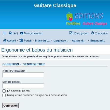
Guitare Classique
FAQ
Nous contacter
S’enregistrer
Connexion
Accueil
Portail
Index du forum
La guitare : instrument, cours et théorie
Autour de la guitare
Ergonomie et bobos du musicien
Ergonomie et bobos du musicien
Vous n’avez pas les permissions requises pour consulter les sujets de ce forum.
CONNEXION
•
S’ENREGISTRER
Nom d’utilisateur :
Mot de passe :
Se souvenir de moi
Masquer ma présence en ligne pour cette session