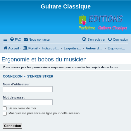
Guitare Classique
FAQ
Nous contacter
S’enregistrer
Connexion
Accueil
Portail
Index du forum
La guitare : instrument, cours et théorie
Autour de la guitare
Ergonomie et bobos du musicien
Ergonomie et bobos du musicien
Vous n’avez pas les permissions requises pour consulter les sujets de ce forum.
CONNEXION
•
S’ENREGISTRER
Nom d’utilisateur :
Mot de passe :
Se souvenir de moi
Masquer ma présence en ligne pour cette session