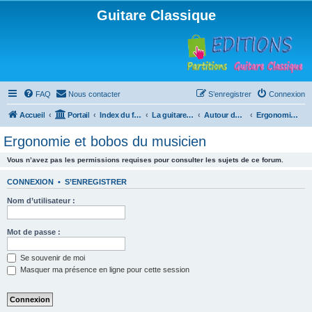
Guitare Classique
FAQ
Nous contacter
S’enregistrer
Connexion
Accueil
Portail
Index du forum
La guitare : instrument, cours et théorie
Autour de la guitare
Ergonomie et bobos du musicien
Ergonomie et bobos du musicien
Vous n’avez pas les permissions requises pour consulter les sujets de ce forum.
CONNEXION
•
S’ENREGISTRER
Nom d’utilisateur :
Mot de passe :
Se souvenir de moi
Masquer ma présence en ligne pour cette session