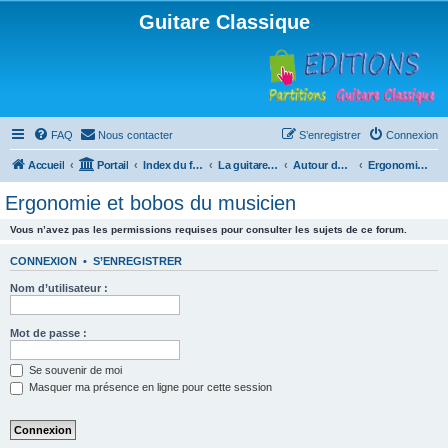
Guitare Classique
FAQ
Nous contacter
S’enregistrer
Connexion
Accueil
Portail
Index du forum
La guitare : instrument, cours et théorie
Autour de la guitare
Ergonomie et bobos du musicien
Ergonomie et bobos du musicien
Vous n’avez pas les permissions requises pour consulter les sujets de ce forum.
CONNEXION
•
S’ENREGISTRER
Nom d’utilisateur :
Mot de passe :
Se souvenir de moi
Masquer ma présence en ligne pour cette session