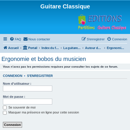
Guitare Classique
FAQ
Nous contacter
S’enregistrer
Connexion
Accueil
Portail
Index du forum
La guitare : instrument, cours et théorie
Autour de la guitare
Ergonomie et bobos du musicien
Ergonomie et bobos du musicien
Vous n’avez pas les permissions requises pour consulter les sujets de ce forum.
CONNEXION
•
S’ENREGISTRER
Nom d’utilisateur :
Mot de passe :
Se souvenir de moi
Masquer ma présence en ligne pour cette session