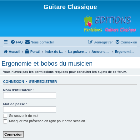
Guitare Classique
FAQ
Nous contacter
S’enregistrer
Connexion
Accueil
Portail
Index du forum
La guitare : instrument, cours et théorie
Autour de la guitare
Ergonomie et bobos du musicien
Ergonomie et bobos du musicien
Vous n’avez pas les permissions requises pour consulter les sujets de ce forum.
CONNEXION
•
S’ENREGISTRER
Nom d’utilisateur :
Mot de passe :
Se souvenir de moi
Masquer ma présence en ligne pour cette session