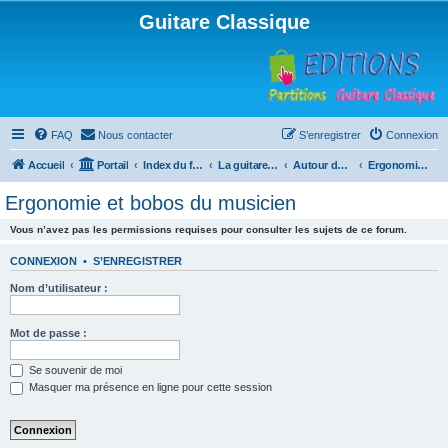
Guitare Classique
FAQ
Nous contacter
S’enregistrer
Connexion
Accueil
Portail
Index du forum
La guitare : instrument, cours et théorie
Autour de la guitare
Ergonomie et bobos du musicien
Ergonomie et bobos du musicien
Vous n’avez pas les permissions requises pour consulter les sujets de ce forum.
CONNEXION
•
S’ENREGISTRER
Nom d’utilisateur :
Mot de passe :
Se souvenir de moi
Masquer ma présence en ligne pour cette session