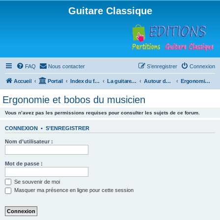
Guitare Classique
FAQ
Nous contacter
S’enregistrer
Connexion
Accueil
Portail
Index du forum
La guitare : instrument, cours et théorie
Autour de la guitare
Ergonomie et bobos du musicien
Ergonomie et bobos du musicien
Vous n’avez pas les permissions requises pour consulter les sujets de ce forum.
CONNEXION
•
S’ENREGISTRER
Nom d’utilisateur :
Mot de passe :
Se souvenir de moi
Masquer ma présence en ligne pour cette session