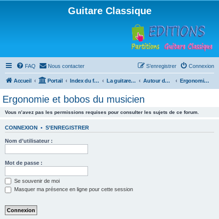
Guitare Classique
FAQ
Nous contacter
S’enregistrer
Connexion
Accueil
Portail
Index du forum
La guitare : instrument, cours et théorie
Autour de la guitare
Ergonomie et bobos du musicien
Ergonomie et bobos du musicien
Vous n’avez pas les permissions requises pour consulter les sujets de ce forum.
CONNEXION
•
S’ENREGISTRER
Nom d’utilisateur :
Mot de passe :
Se souvenir de moi
Masquer ma présence en ligne pour cette session