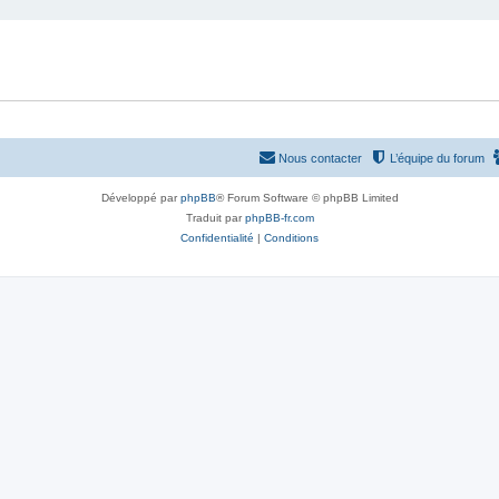
Nous contacter
L’équipe du forum
Développé par
phpBB
® Forum Software © phpBB Limited
Traduit par
phpBB-fr.com
Confidentialité
|
Conditions