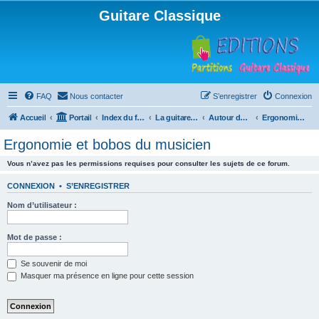
Guitare Classique
FAQ
Nous contacter
S’enregistrer
Connexion
Accueil
Portail
Index du forum
La guitare : instrument, cours et théorie
Autour de la guitare
Ergonomie et bobos du musicien
Ergonomie et bobos du musicien
Vous n’avez pas les permissions requises pour consulter les sujets de ce forum.
CONNEXION
•
S’ENREGISTRER
Nom d’utilisateur :
Mot de passe :
Se souvenir de moi
Masquer ma présence en ligne pour cette session