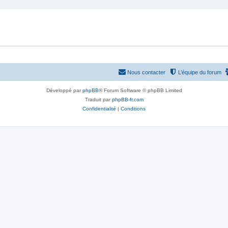
Nous contacter
L’équipe du forum
Développé par
phpBB
® Forum Software © phpBB Limited
Traduit par
phpBB-fr.com
Confidentialité
|
Conditions