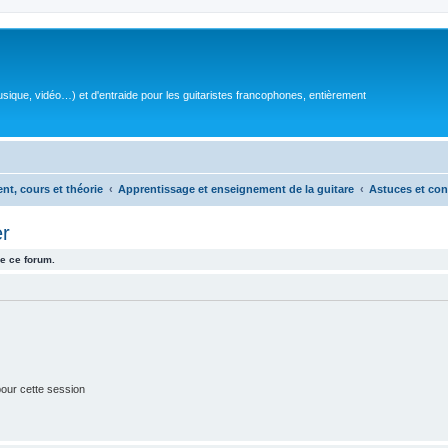
sique, vidéo…) et d'entraide pour les guitaristes francophones, entièrement
ent, cours et théorie
Apprentissage et enseignement de la guitare
Astuces et con
er
e ce forum.
our cette session