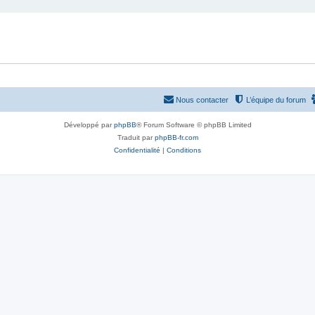
Nous contacter
L’équipe du forum
Développé par
phpBB
® Forum Software © phpBB Limited
Traduit par
phpBB-fr.com
Confidentialité
|
Conditions