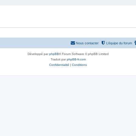
Nous contacter
L’équipe du forum
Développé par
phpBB
® Forum Software © phpBB Limited
Traduit par
phpBB-fr.com
Confidentialité
|
Conditions