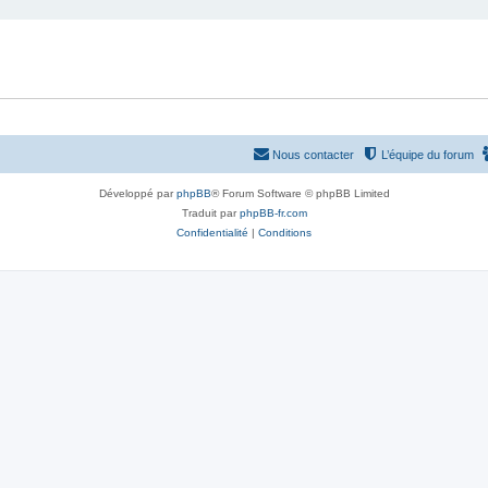
Nous contacter
L’équipe du forum
Développé par
phpBB
® Forum Software © phpBB Limited
Traduit par
phpBB-fr.com
Confidentialité
|
Conditions