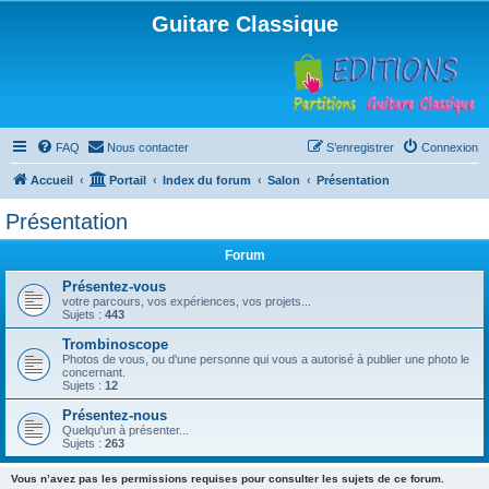
Guitare Classique
FAQ
Nous contacter
S’enregistrer
Connexion
Accueil
Portail
Index du forum
Salon
Présentation
Présentation
Forum
Présentez-vous
votre parcours, vos expériences, vos projets...
Sujets :
443
Trombinoscope
Photos de vous, ou d'une personne qui vous a autorisé à publier une photo le
concernant.
Sujets :
12
Présentez-nous
Quelqu'un à présenter...
Sujets :
263
Vous n’avez pas les permissions requises pour consulter les sujets de ce forum.