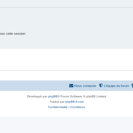
e
s
t
s
our cette session
Nous contacter
L’équipe du forum
Développé par
phpBB
® Forum Software © phpBB Limited
Traduit par
phpBB-fr.com
Confidentialité
|
Conditions