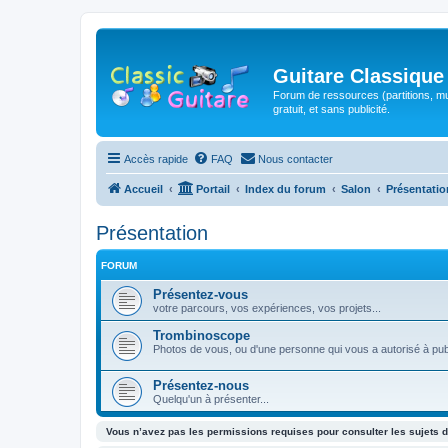
Guitare Classique
Forum de ressources (partitions, mu
gratuit, et sans publicité.
Accès rapide
FAQ
Nous contacter
Accueil
Portail
Index du forum
Salon
Présentatio
Présentation
FORUM
Présentez-vous
votre parcours, vos expériences, vos projets...
Trombinoscope
Photos de vous, ou d'une personne qui vous a autorisé à pub
Présentez-nous
Quelqu'un à présenter...
Vous n’avez pas les permissions requises pour consulter les sujets d