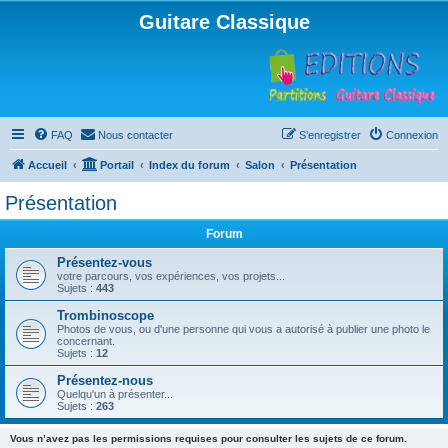
Guitare Classique
FAQ
Nous contacter
S’enregistrer
Connexion
Accueil
Portail
Index du forum
Salon
Présentation
Présentation
Forum
Présentez-vous
votre parcours, vos expériences, vos projets...
Sujets :
443
Trombinoscope
Photos de vous, ou d'une personne qui vous a autorisé à publier une photo le
concernant.
Sujets :
12
Présentez-nous
Quelqu'un à présenter...
Sujets :
263
Vous n’avez pas les permissions requises pour consulter les sujets de ce forum.