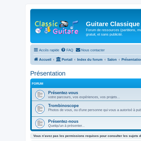
Guitare Classique
Forum de ressources (partitions, mu
gratuit, et sans publicité.
Accès rapide
FAQ
Nous contacter
Accueil
Portail
Index du forum
Salon
Présentatio
Présentation
FORUM
Présentez-vous
votre parcours, vos expériences, vos projets...
Trombinoscope
Photos de vous, ou d'une personne qui vous a autorisé à pub
Présentez-nous
Quelqu'un à présenter...
Vous n’avez pas les permissions requises pour consulter les sujets d