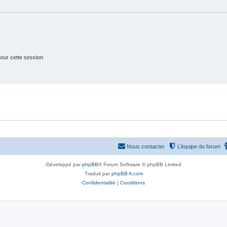
e
s
t
s
our cette session
Nous contacter
L’équipe du forum
Développé par
phpBB
® Forum Software © phpBB Limited
Traduit par
phpBB-fr.com
Confidentialité
|
Conditions