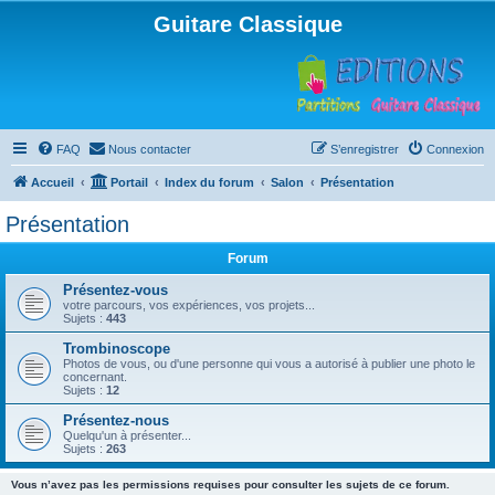
Guitare Classique
FAQ
Nous contacter
S’enregistrer
Connexion
Accueil
Portail
Index du forum
Salon
Présentation
Présentation
Forum
Présentez-vous
votre parcours, vos expériences, vos projets...
Sujets :
443
Trombinoscope
Photos de vous, ou d'une personne qui vous a autorisé à publier une photo le
concernant.
Sujets :
12
Présentez-nous
Quelqu'un à présenter...
Sujets :
263
Vous n’avez pas les permissions requises pour consulter les sujets de ce forum.