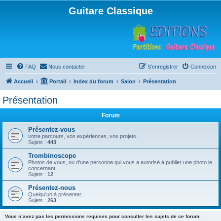
Guitare Classique
FAQ
Nous contacter
S’enregistrer
Connexion
Accueil
Portail
Index du forum
Salon
Présentation
Présentation
Forum
Présentez-vous
votre parcours, vos expériences, vos projets...
Sujets :
443
Trombinoscope
Photos de vous, ou d'une personne qui vous a autorisé à publier une photo le
concernant.
Sujets :
12
Présentez-nous
Quelqu'un à présenter...
Sujets :
263
Vous n’avez pas les permissions requises pour consulter les sujets de ce forum.