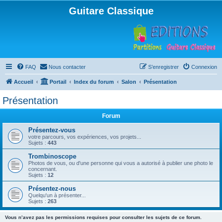
Guitare Classique
FAQ
Nous contacter
S’enregistrer
Connexion
Accueil
Portail
Index du forum
Salon
Présentation
Présentation
Forum
Présentez-vous
votre parcours, vos expériences, vos projets...
Sujets :
443
Trombinoscope
Photos de vous, ou d'une personne qui vous a autorisé à publier une photo le
concernant.
Sujets :
12
Présentez-nous
Quelqu'un à présenter...
Sujets :
263
Vous n’avez pas les permissions requises pour consulter les sujets de ce forum.