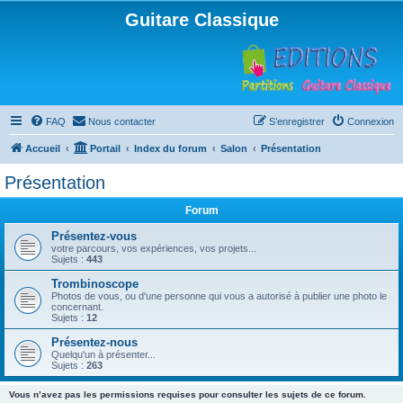
Guitare Classique
FAQ
Nous contacter
S’enregistrer
Connexion
Accueil
Portail
Index du forum
Salon
Présentation
Présentation
Forum
Présentez-vous
votre parcours, vos expériences, vos projets...
Sujets :
443
Trombinoscope
Photos de vous, ou d'une personne qui vous a autorisé à publier une photo le
concernant.
Sujets :
12
Présentez-nous
Quelqu'un à présenter...
Sujets :
263
Vous n’avez pas les permissions requises pour consulter les sujets de ce forum.