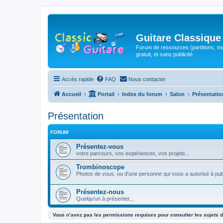
Guitare Classique
Forum de ressources (partitions, mu
gratuit, et sans publicité.
Accès rapide
FAQ
Nous contacter
Accueil
Portail
Index du forum
Salon
Présentatio
Présentation
FORUM
Présentez-vous
votre parcours, vos expériences, vos projets...
Trombinoscope
Photos de vous, ou d'une personne qui vous a autorisé à pub
Présentez-nous
Quelqu'un à présenter...
Vous n’avez pas les permissions requises pour consulter les sujets d