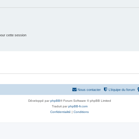
e
s
t
s
our cette session
Nous contacter
L’équipe du forum
Développé par
phpBB
® Forum Software © phpBB Limited
Traduit par
phpBB-fr.com
Confidentialité
|
Conditions