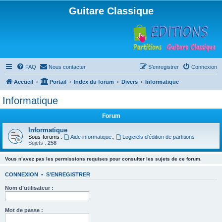
Guitare Classique
FAQ
Nous contacter
S’enregistrer
Connexion
Accueil
Portail
Index du forum
Divers
Informatique
Informatique
Forum
Informatique
Sous-forums :
Aide informatique.
,
Logiciels d'édition de partitions
Sujets :
258
Vous n’avez pas les permissions requises pour consulter les sujets de ce forum.
CONNEXION
•
S’ENREGISTRER
Nom d’utilisateur :
Mot de passe :