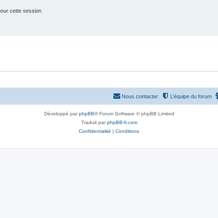
our cette session
Nous contacter
L’équipe du forum
Développé par
phpBB
® Forum Software © phpBB Limited
Traduit par
phpBB-fr.com
Confidentialité
|
Conditions