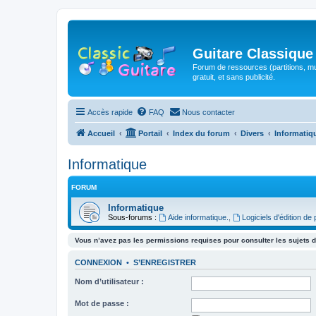
Guitare Classique
Forum de ressources (partitions, mu
gratuit, et sans publicité.
Accès rapide
FAQ
Nous contacter
Accueil
Portail
Index du forum
Divers
Informatiq
Informatique
FORUM
Informatique
Sous-forums :
Aide informatique.
,
Logiciels d'édition de 
Vous n’avez pas les permissions requises pour consulter les sujets d
CONNEXION
•
S’ENREGISTRER
Nom d’utilisateur :
Mot de passe :