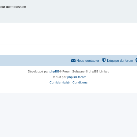
our cette session
Nous contacter
L’équipe du forum
Développé par
phpBB
® Forum Software © phpBB Limited
Traduit par
phpBB-fr.com
Confidentialité
|
Conditions