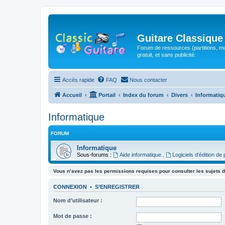
Guitare Classique
Forum de ressources (partitions, mu
gratuit, et sans publicité.
Accès rapide
FAQ
Nous contacter
Accueil
Portail
Index du forum
Divers
Informatiq
Informatique
FORUM
Informatique
Sous-forums :
Aide informatique.
,
Logiciels d'édition de 
Vous n’avez pas les permissions requises pour consulter les sujets d
CONNEXION
•
S’ENREGISTRER
Nom d’utilisateur :
Mot de passe :