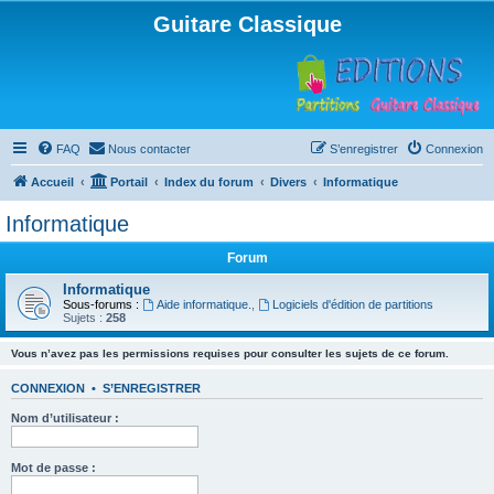
Guitare Classique
FAQ
Nous contacter
S’enregistrer
Connexion
Accueil
Portail
Index du forum
Divers
Informatique
Informatique
Forum
Informatique
Sous-forums :
Aide informatique.
,
Logiciels d'édition de partitions
Sujets :
258
Vous n’avez pas les permissions requises pour consulter les sujets de ce forum.
CONNEXION
•
S’ENREGISTRER
Nom d’utilisateur :
Mot de passe :