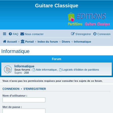
Guitare Classique
FAQ
Nous contacter
S’enregistrer
Connexion
Accueil
Portail
Index du forum
Divers
Informatique
Informatique
Forum
Informatique
Sous-forums :
Aide informatique.
,
Logiciels d'édition de partitions
Sujets :
258
Vous n’avez pas les permissions requises pour consulter les sujets de ce forum.
CONNEXION
•
S’ENREGISTRER
Nom d’utilisateur :
Mot de passe :