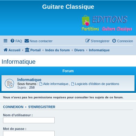
Guitare Classique
FAQ
Nous contacter
S’enregistrer
Connexion
Accueil
Portail
Index du forum
Divers
Informatique
Informatique
Forum
Informatique
Sous-forums :
Aide informatique.
,
Logiciels d'édition de partitions
Sujets :
258
Vous n’avez pas les permissions requises pour consulter les sujets de ce forum.
CONNEXION
•
S’ENREGISTRER
Nom d’utilisateur :
Mot de passe :