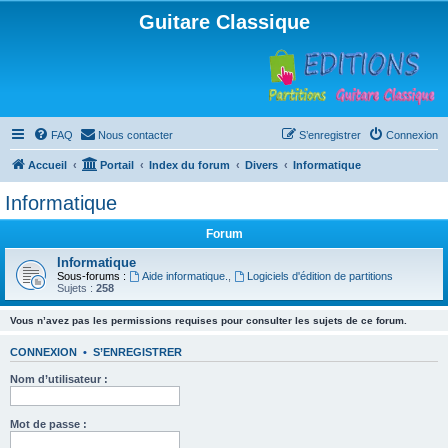
Guitare Classique
FAQ
Nous contacter
S’enregistrer
Connexion
Accueil
Portail
Index du forum
Divers
Informatique
Informatique
Forum
Informatique
Sous-forums :
Aide informatique.
,
Logiciels d'édition de partitions
Sujets :
258
Vous n’avez pas les permissions requises pour consulter les sujets de ce forum.
CONNEXION
•
S’ENREGISTRER
Nom d’utilisateur :
Mot de passe :