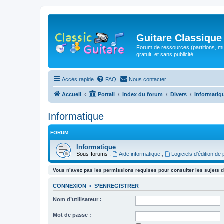
Guitare Classique
Forum de ressources (partitions, mu
gratuit, et sans publicité.
Accès rapide
FAQ
Nous contacter
Accueil
Portail
Index du forum
Divers
Informatiq
Informatique
FORUM
Informatique
Sous-forums :
Aide informatique.
,
Logiciels d'édition de 
Vous n’avez pas les permissions requises pour consulter les sujets d
CONNEXION
•
S’ENREGISTRER
Nom d’utilisateur :
Mot de passe :