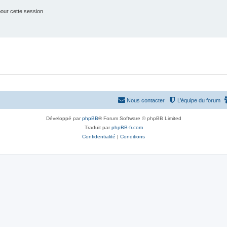
our cette session
Nous contacter
L’équipe du forum
Développé par
phpBB
® Forum Software © phpBB Limited
Traduit par
phpBB-fr.com
Confidentialité
|
Conditions