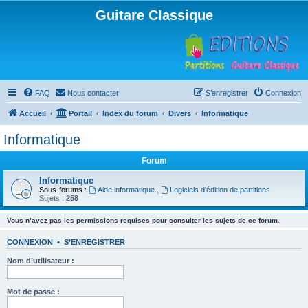
Guitare Classique
FAQ
Nous contacter
S’enregistrer
Connexion
Accueil
Portail
Index du forum
Divers
Informatique
Informatique
Forum
Informatique
Sous-forums :
Aide informatique.
,
Logiciels d'édition de partitions
Sujets :
258
Vous n’avez pas les permissions requises pour consulter les sujets de ce forum.
CONNEXION
•
S’ENREGISTRER
Nom d’utilisateur :
Mot de passe :