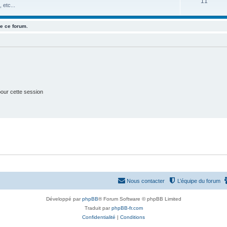
S
11
j
t
 etc...
u
e
s
e ce forum.
j
t
e
s
t
s
our cette session
Nous contacter
L’équipe du forum
Développé par
phpBB
® Forum Software © phpBB Limited
Traduit par
phpBB-fr.com
Confidentialité
|
Conditions