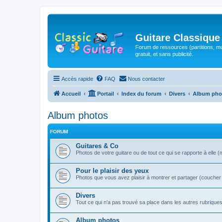
Guitare Classique
Forum de ressources (partitions, mu
gratuit, et sans publicité.
Accès rapide
FAQ
Nous contacter
Accueil
Portail
Index du forum
Divers
Album pho
Album photos
FORUM
Guitares & Co
Photos de votre guitare ou de tout ce qui se rapporte à elle (
Pour le plaisir des yeux
Photos que vous avez plaisir à montrer et partager (coucher de 
Divers
Tout ce qui n'a pas trouvé sa place dans les autres rubrique
Album photos