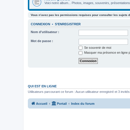
Voici notre album... Photos, images, souvenirs, présentations,
Vous n’avez pas les permissions requises pour consulter les sujets d
CONNEXION
•
S’ENREGISTRER
Nom d’utilisateur :
Mot de passe :
Se souvenir de moi
Masquer ma présence en ligne p
QUI EST EN LIGNE
Utilisateurs parcourant ce forum : Aucun utilisateur enregistré et 3 invités
Accueil
Portail
Index du forum