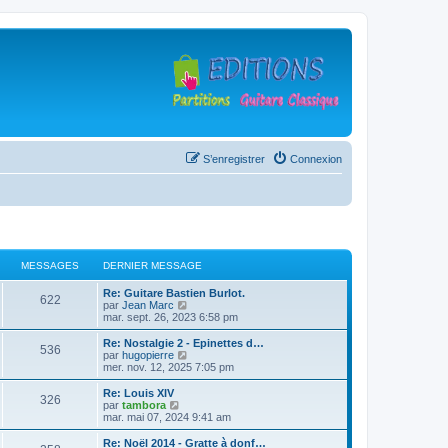
S’enregistrer
Connexion
MESSAGES
DERNIER MESSAGE
D
Re: Guitare Bastien Burlot.
M
622
e
V
par
Jean Marc
r
o
mar. sept. 26, 2023 6:58 pm
e
n
i
i
r
D
Re: Nostalgie 2 - Epinettes d…
M
536
s
e
l
e
V
par
hugopierre
r
e
r
o
mer. nov. 12, 2025 7:05 pm
e
s
m
d
n
i
e
e
i
r
D
Re: Louis XIV
M
326
s
s
r
a
e
l
e
V
par
tambora
s
n
r
e
r
o
mar. mai 07, 2024 9:41 am
e
a
i
s
m
d
g
n
i
g
e
e
e
i
r
D
Re: Noël 2014 - Gratte à donf…